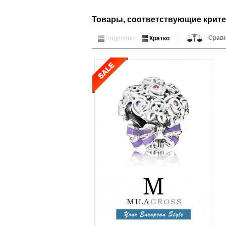
Товары, соответствующие крит
Сравн
Подробно
Кратко
Шарм Celebration Bouquet
(Праздничный букет),
серебро