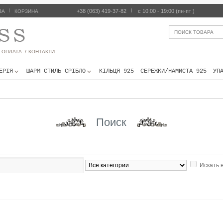
|
+38 (063) 419-37-82
|
с 10:00 - 19:00 (пн-пт )
ЗА
КОРЗИНА
 ОПЛАТА /
КОНТАКТИ
ЕРIЯ
ШАРМ СТИЛЬ СРІБЛО
КІЛЬЦЯ 925
СЕРЕЖКИ/НАМИСТА 925
УП
Поиск
Искать 