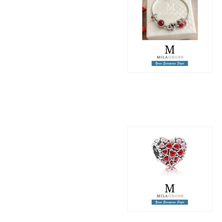
Браслет с шармами
"Подарок от сердца"
(серебро 925)
5 875 грн.
4 800 грн.
Шарм "Всплеск любви"
(Burst of love), новая
коллекция ко Дню Св.
Валентина (серебро)
1 795 грн.
855 грн.