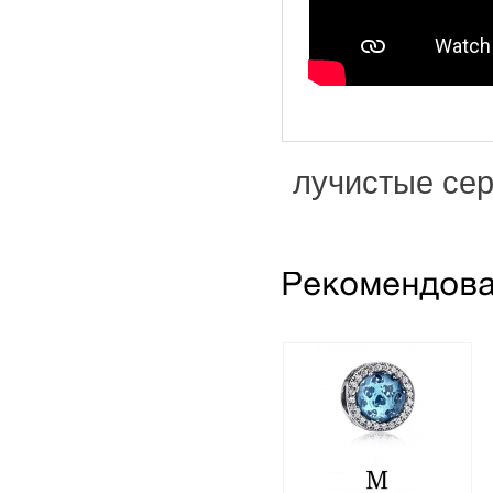
лучистые сер
Шарм "Лучистые
сердца" голубой
кристалл (серебро)