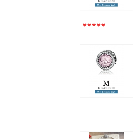
2 995 грн.
1 250 грн.
Шарм бусина "Лучистые
сердца" розовый
кристалл (серебро)
2 995 грн.
1 250 грн.