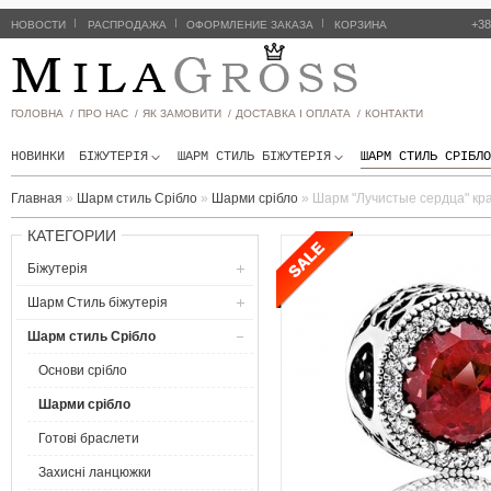
|
|
|
+38
НОВОСТИ
РАСПРОДАЖА
ОФОРМЛЕНИЕ ЗАКАЗА
КОРЗИНА
ГОЛОВНА /
ПРО НАС /
ЯК ЗАМОВИТИ /
ДОСТАВКА І ОПЛАТА /
КОНТАКТИ
НОВИНКИ
БІЖУТЕРІЯ
ШАРМ СТИЛЬ БIЖУТЕРIЯ
ШАРМ СТИЛЬ СРІБЛО
Главная
»
Шарм стиль Срібло
»
Шарми срібло
»
Шарм "Лучистые сердца" кр
КАТЕГОРИИ
Біжутерія
Шарм Стиль бiжутерiя
Шарм стиль Срібло
Основи срібло
Шарми срібло
Готові браслети
Захисні ланцюжки