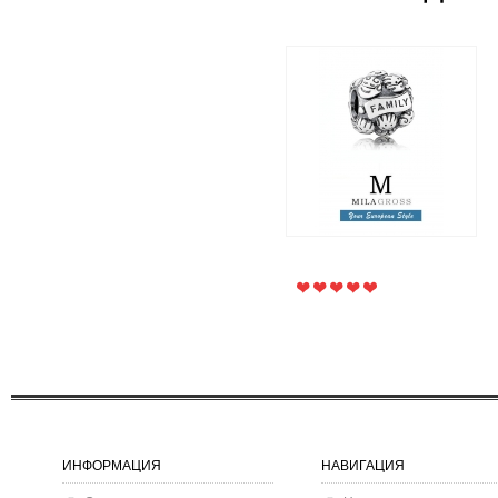
Шарм бусина "Family"
(ювелирный сплав люкс
качество)
600 грн.
280 грн.
ИНФОРМАЦИЯ
НАВИГАЦИЯ