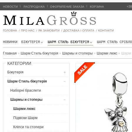
|
|
|
+38
НОВОСТИ
РАСПРОДАЖА
ОФОРМЛЕНИЕ ЗАКАЗА
КОРЗИНА
ГОЛОВНА /
ПРО НАС /
ЯК ЗАМОВИТИ /
ДОСТАВКА І ОПЛАТА /
КОНТАКТИ
НОВИНКИ
БІЖУТЕРІЯ
ШАРМ СТИЛЬ БIЖУТЕРIЯ
ШАРМ СТИЛЬ СРІБЛО
Главная
»
Шарм Стиль бiжутерiя
»
Шармы и стоперы
»
Шарми люкс
»
Шарм 
КАТЕГОРИИ
Біжутерія
Шарм Стиль бiжутерiя
Наборнi браслети
Шармы и стоперы
Шарми люкс
Підвіски Шарм
Кліпси та стопери