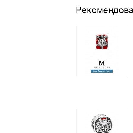
Шарм "Новогодний
подарок с камнями"
(люкс)
600 грн.
320 грн.
Шарм "Christmas Joy"
(Рождественская
радость), серебро,
новая коллекция