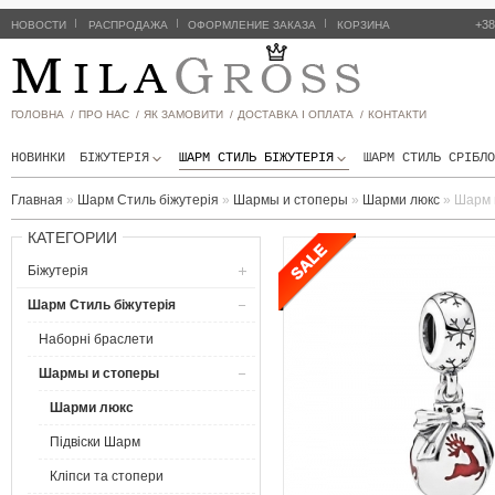
|
|
|
+38
НОВОСТИ
РАСПРОДАЖА
ОФОРМЛЕНИЕ ЗАКАЗА
КОРЗИНА
ГОЛОВНА /
ПРО НАС /
ЯК ЗАМОВИТИ /
ДОСТАВКА І ОПЛАТА /
КОНТАКТИ
НОВИНКИ
БІЖУТЕРІЯ
ШАРМ СТИЛЬ БIЖУТЕРIЯ
ШАРМ СТИЛЬ СРІБЛО
Главная
»
Шарм Стиль бiжутерiя
»
Шармы и стоперы
»
Шарми люкс
»
Шарм 
КАТЕГОРИИ
Біжутерія
Шарм Стиль бiжутерiя
Наборнi браслети
Шармы и стоперы
Шарми люкс
Підвіски Шарм
Кліпси та стопери