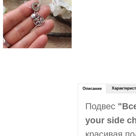
Характерис
Описание
Подвес
"Вс
your side c
красивая по