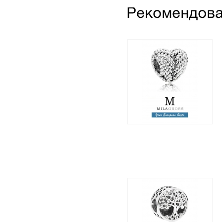
Шарм "Идеальная
природа" (Icon of nature
charm), серебро: осень
2018
1 395 грн.
850 грн.
Шарм "Семейные
корни" (Family Roots
Charm​), серебро: новая
коллекция 2018!