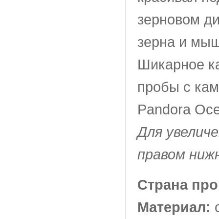
зерновом ди
зерна и мыш
Шикарное ка
пробы с кам
Pandora Осе
Для увелич
правом ниж
Страна пр
Материал: