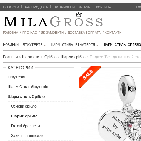
|
|
|
+38
НОВОСТИ
РАСПРОДАЖА
ОФОРМЛЕНИЕ ЗАКАЗА
КОРЗИНА
ГОЛОВНА /
ПРО НАС /
ЯК ЗАМОВИТИ /
ДОСТАВКА І ОПЛАТА /
КОНТАКТИ
НОВИНКИ
БІЖУТЕРІЯ
ШАРМ СТИЛЬ БIЖУТЕРIЯ
ШАРМ СТИЛЬ СРІБЛО
Главная
»
Шарм стиль Срібло
»
Шарми срібло
»
Подвес "Всегда на твоей сто
КАТЕГОРИИ
Біжутерія
Шарм Стиль бiжутерiя
Шарм стиль Срібло
Основи срібло
Шарми срібло
Готові браслети
Захисні ланцюжки