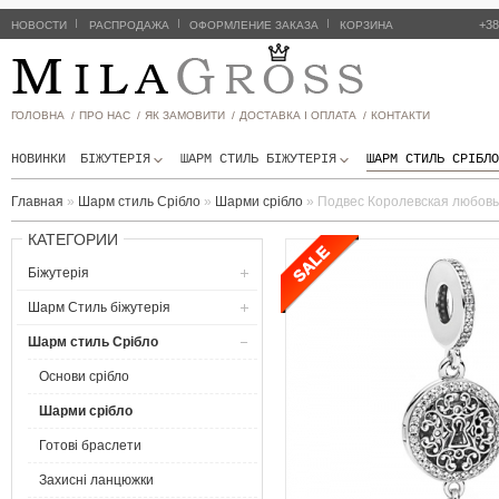
|
|
|
+38
НОВОСТИ
РАСПРОДАЖА
ОФОРМЛЕНИЕ ЗАКАЗА
КОРЗИНА
ГОЛОВНА /
ПРО НАС /
ЯК ЗАМОВИТИ /
ДОСТАВКА І ОПЛАТА /
КОНТАКТИ
НОВИНКИ
БІЖУТЕРІЯ
ШАРМ СТИЛЬ БIЖУТЕРIЯ
ШАРМ СТИЛЬ СРІБЛО
Главная
»
Шарм стиль Срібло
»
Шарми срібло
»
Подвес Королевская любовь 
КАТЕГОРИИ
Біжутерія
Шарм Стиль бiжутерiя
Шарм стиль Срібло
Основи срібло
Шарми срібло
Готові браслети
Захисні ланцюжки