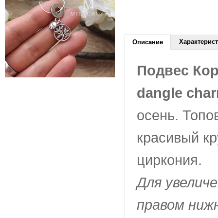
Характерис
Описание
Подвес Кор
dangle cha
осень. Топо
красивый к
циркония.
Для увелич
правом ниж