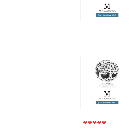
1 895 грн.
850 грн.
Шарм "Семейные
корни" (Family Roots
Charm​), серебро: новая
коллекция 2018!
1 595 грн.
895 грн.