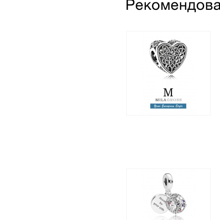
Шарм "Ажурное
сердце" (серебро)
1 295 грн.
795 грн.
Подвес "Всегда на
твоей стороне" (Always
by your side charm),
серебро: осень 2018