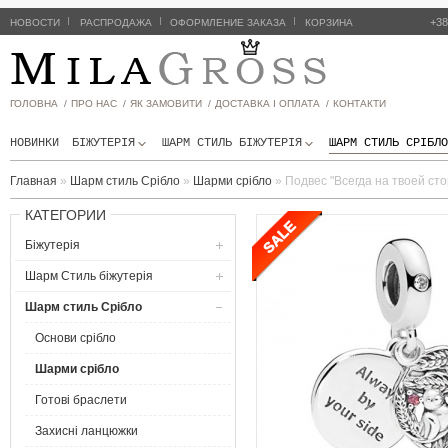
|
|
|
+38
НОВОСТИ
РАСПРОДАЖА
ОФОРМЛЕНИЕ ЗАКАЗА
КОРЗИНА
ГОЛОВНА /
ПРО НАС /
ЯК ЗАМОВИТИ /
ДОСТАВКА І ОПЛАТА /
КОНТАКТИ
НОВИНКИ
БІЖУТЕРІЯ
ШАРМ СТИЛЬ БIЖУТЕРIЯ
ШАРМ СТИЛЬ СРІБЛО
Главная
»
Шарм стиль Срібло
»
Шарми срібло
»
Подвес "Всегда на твоей сто
КАТЕГОРИИ
Біжутерія
Шарм Стиль бiжутерiя
Шарм стиль Срібло
Основи срібло
Шарми срібло
Готові браслети
Захисні ланцюжки