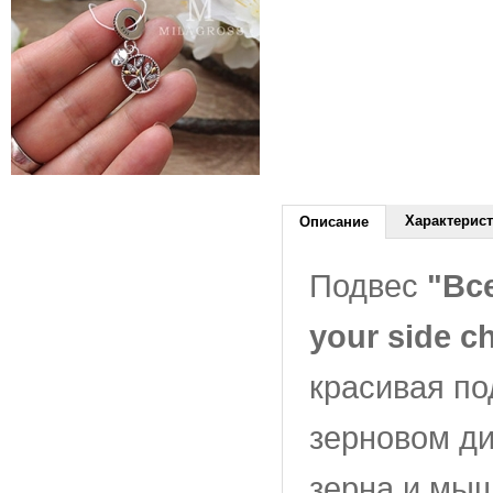
Характерис
Описание
Подвес
"Вс
your side c
красивая по
зерновом ди
зерна и мыш