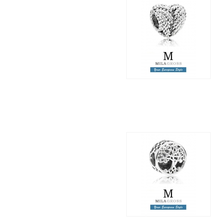
Шарм "Идеальная
природа" (Icon of nature
charm), серебро: осень
2018
1 395 грн.
850 грн.
Шарм "Семейные
корни" (Family Roots
Charm​), серебро: новая
коллекция 2018!
1 595 грн.
895 грн.