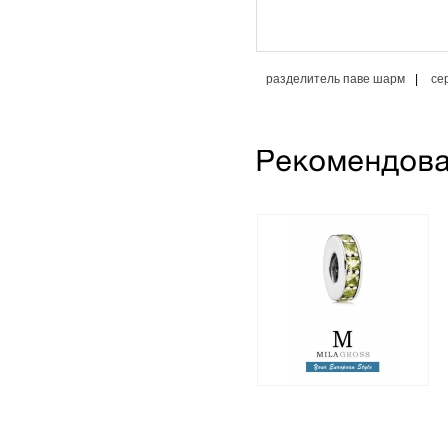
разделитель паве шарм
|
се
Шарм бусина
разделитель (спейсер) с
желтыми камнями
(серебро)
1 250 грн.
650 грн.