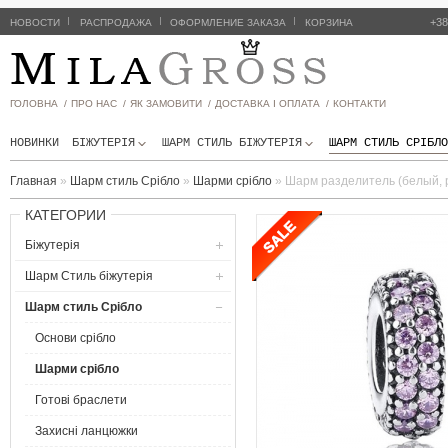
|
|
|
+38
НОВОСТИ
РАСПРОДАЖА
ОФОРМЛЕНИЕ ЗАКАЗА
КОРЗИНА
ГОЛОВНА /
ПРО НАС /
ЯК ЗАМОВИТИ /
ДОСТАВКА І ОПЛАТА /
КОНТАКТИ
НОВИНКИ
БІЖУТЕРІЯ
ШАРМ СТИЛЬ БIЖУТЕРIЯ
ШАРМ СТИЛЬ СРІБЛО
Главная
»
Шарм стиль Срібло
»
Шарми срібло
»
Шарм разделитель (белый, 
КАТЕГОРИИ
Біжутерія
Шарм Стиль бiжутерiя
Шарм стиль Срібло
Основи срібло
Шарми срібло
Готові браслети
Захисні ланцюжки