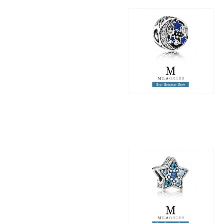
Шарм "Винтажное
ночное небо (Vintage
night sky), серебро
2 195 грн.
850 грн.
Шарм "Яркая звезда"
(Bright star): серебро,
новая коллекция