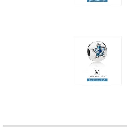
2 695 грн.
1 250 грн.
Клипса Шарм "Яркая
звезда" (Bright star)
серебро, новая
коллекция
1 695 грн.
800 грн.