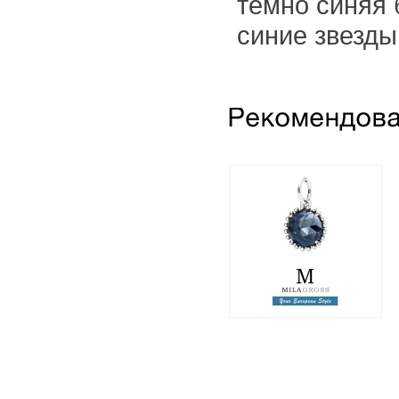
тёмно синяя
синие звезды
Подвес Шарм
"Полуночная звезда"
Midnight Star (серебро
925 пробы)
2 495 грн.
1 350 грн.