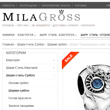
|
|
|
+38
НОВОСТИ
РАСПРОДАЖА
ОФОРМЛЕНИЕ ЗАКАЗА
КОРЗИНА
ГОЛОВНА /
ПРО НАС /
ЯК ЗАМОВИТИ /
ДОСТАВКА І ОПЛАТА /
КОНТАКТИ
НОВИНКИ
БІЖУТЕРІЯ
ШАРМ СТИЛЬ БIЖУТЕРIЯ
ШАРМ СТИЛЬ СРІБЛО
Главная
»
Шарм стиль Срібло
»
Шарми срібло
»
Шарм "Сверкающая сова", се
КАТЕГОРИИ
Біжутерія
Шарм Стиль бiжутерiя
Шарм стиль Срібло
Основи срібло
Шарми срібло
Готові браслети
Захисні ланцюжки