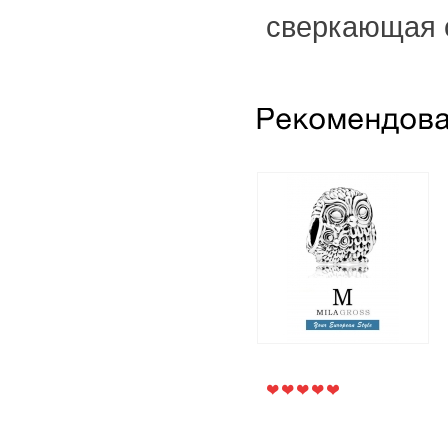
сверкающая 
Шарм "Очаровательные
совы" (серебро 925
пробы)
1 895 грн.
900 грн.