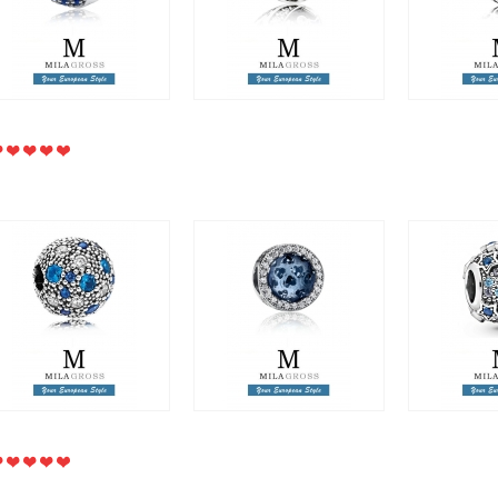
1 795 грн.
870 грн.
2 195 грн.
850 грн.
1 595 гр
Клипса "Синие
Шарм "Лучистые
Шарм "Ele
космические звезды"
сердца" синий кристалл
Pave
(серебро), лето 2017
(Radiant Hearts Dark
(Возвышен
Blue), серебро
новая к
1 895 грн.
1 050 грн.
2 995 грн.
1 250 грн.
2 595 грн