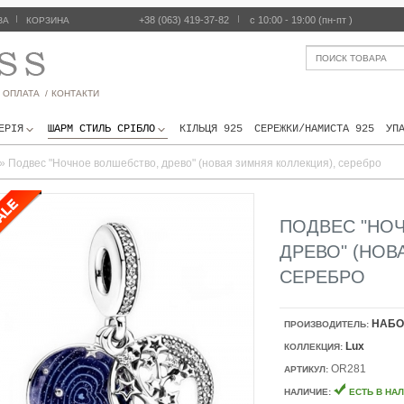
|
+38 (063) 419-37-82
|
с 10:00 - 19:00 (пн-пт )
ЗА
КОРЗИНА
 ОПЛАТА /
КОНТАКТИ
ЕРIЯ
ШАРМ СТИЛЬ СРІБЛО
КІЛЬЦЯ 925
СЕРЕЖКИ/НАМИСТА 925
УП
»
Подвес "Ночное волшебство, древо" (новая зимняя коллекция), серебро
ПОДВЕС "НО
ДРЕВО" (НОВ
СЕРЕБРО
НАБО
ПРОИЗВОДИТЕЛЬ:
Lux
КОЛЛЕКЦИЯ:
OR281
АРТИКУЛ:
НАЛИЧИЕ:
ЕСТЬ В НА