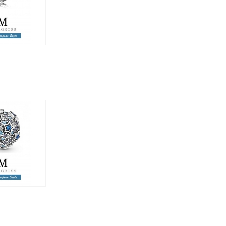
н.
850 грн.
vated Stars
 Charm"
ные звезды),
оллекция!
.
1 050 грн.