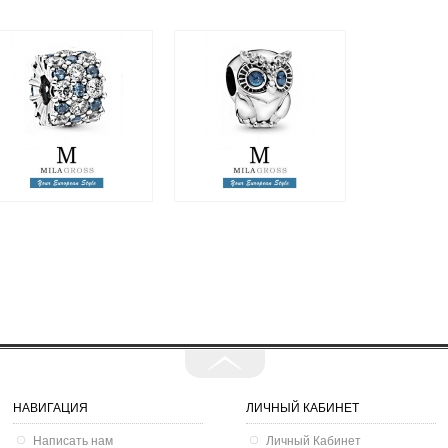
Шарм "Чистый голубой
Шарм "Сверкающая
блеск, шарм / blue &
сова", серебро - новая
clear sparkle charm",
коллекция. Акция!
серебро
2 495 грн.
1 050 грн.
1 995 грн.
950 грн.
НАВИГАЦИЯ
ЛИЧНЫЙ КАБИНЕТ
Написать нам
Личный Кабинет