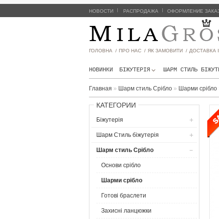
|
|
НОВОСТИ
РАСПРОДАЖА
ОФОРМЛЕНИЕ ЗАКА
ГОЛОВНА /
ПРО НАС /
ЯК ЗАМОВИТИ /
ДОСТАВКА І
НОВИНКИ
БІЖУТЕРІЯ
ШАРМ СТИЛЬ БIЖУТ
Главная
»
Шарм стиль Срібло
»
Шарми срібло
КАТЕГОРИИ
Біжутерія
Шарм Стиль бiжутерiя
Шарм стиль Срібло
Основи срібло
Шарми срібло
Готові браслети
Захисні ланцюжки