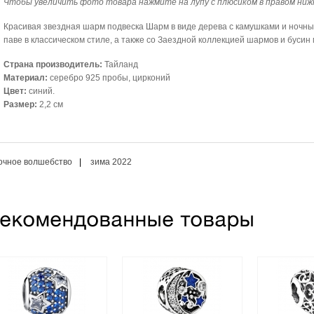
Чтобы увеличить фото товара нажмите на лупу с плюсиком в правом ниж
Красивая звездная шарм подвеска Шарм в виде дерева с камушками и ночн
паве в классическом стиле, а также со Заездной коллекцией шармов и бусин
Страна производитель:
Тайланд
Материал:
серебро 925 пробы, цирконий
Цвет:
синий.
Размер:
2,2 см
очное волшебство
|
зима 2022
Синяя бусина паве
Шарм "Винтажное
Шарм "
Шарм "Синие звезды
ночное небо (Vintage
декабря
(midnight)", серебро 925
night sky), серебро
синим 
сере